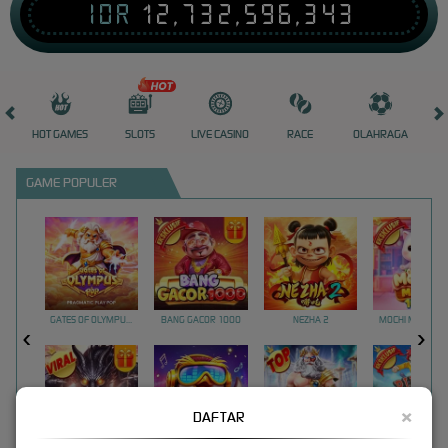
IDR
12,732,596,343
HOT GAMES
SLOTS
LIVE CASINO
RACE
OLAHRAGA
CRA
GAME POPULER
GATES OF OLYMPUS POP
BANG GACOR 1000
NEZHA 2
MOCHI MANIA 1
×
DAFTAR