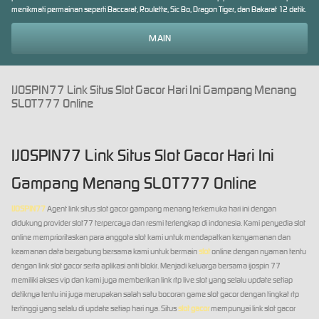
menikmati permainan seperti Baccarat, Roulette, Sic Bo, Dragon Tiger, dan Bakarat 12 detik.
MAIN
IJOSPIN77 Link Situs Slot Gacor Hari Ini Gampang Menang
SLOT777 Online
IJOSPIN77 Link Situs Slot Gacor Hari Ini
Gampang Menang SLOT777 Online
IJOSPIN77
Agent link situs slot gacor gampang menang terkemuka hari ini dengan
didukung provider slot77 terpercaya dan resmi terlengkap di indonesia. Kami penyedia slot
online memprioritaskan para anggota slot kami untuk mendapatkan kenyamanan dan
keamanan data bergabung bersama kami untuk bermain
slot
online dengan nyaman tentu
dengan link slot gacor serta aplikasi anti blokir. Menjadi keluarga bersama ijospin 77
memiliki akses vip dan kami juga memberikan link rtp live slot yang selalu update setiap
detiknya tentu ini juga merupakan salah satu bocoran game slot gacor dengan tingkat rtp
tertinggi yang selalu di update setiap hari nya. Situs
slot gacor
mempunyai link slot gacor