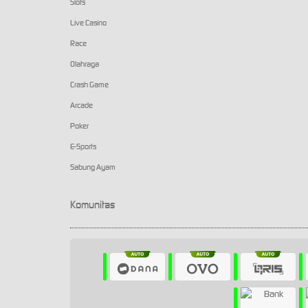
Slots
Live Casino
Race
Olahraga
Crash Game
Arcade
Poker
E-Sports
Sabung Ayam
Komunitas