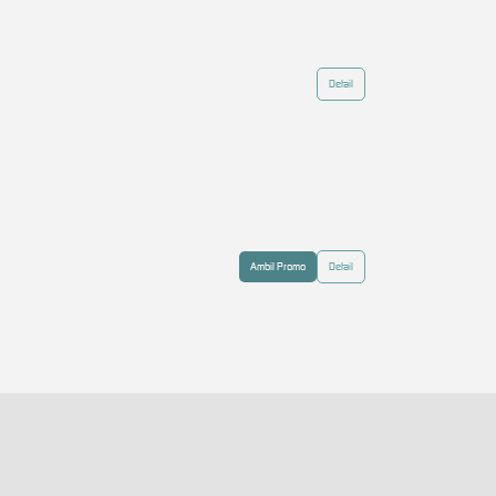
Detail
Ambil Promo
Detail