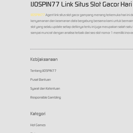
IJOSPIN77 Link Situs Slot Gacor H
IJOSPIN77
Agent link situs slot gacor gampang menang terkemuka hari ini 
kenyamanan dan keamanan data bergabung bersama kami untuk bermai
slot yang selalu update setiap detiknya tentu ini juga merupakan salah satu 
sampai muncrat dengan analisa terbaik dari seo slot nomor 1 memiliki inovas
Kebijaksanaan
Tentang IJOSPIN77
Pusat Bantuan
Syarat dan Ketentuan
Responsible Gambling
Kategori
Hot Games