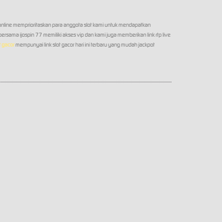
t online memprioritaskan para anggota slot kami untuk mendapatkan
bersama ijospin 77 memiliki akses vip dan kami juga memberikan link rtp live
t gacor
mempunyai link slot gacor hari ini terbaru yang mudah jackpot