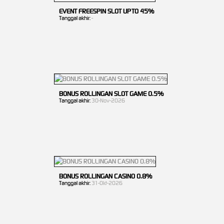
EVENT FREESPIN SLOT UPTO 45%
Tanggal akhir:
-
BONUS ROLLINGAN SLOT GAME 0.5%
Tanggal akhir:
30-Nov-2026
BONUS ROLLINGAN CASINO 0.8%
Tanggal akhir:
31-Okt-2026