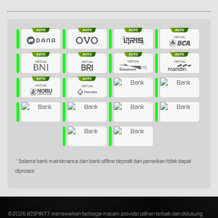
* Selama bank maintenance dan bank offline deposit dan penarikan tidak dapat
diproses
©2026 IJOSPIN77 menawarkan berbagai macam provider pilihan terbaik dan didukung