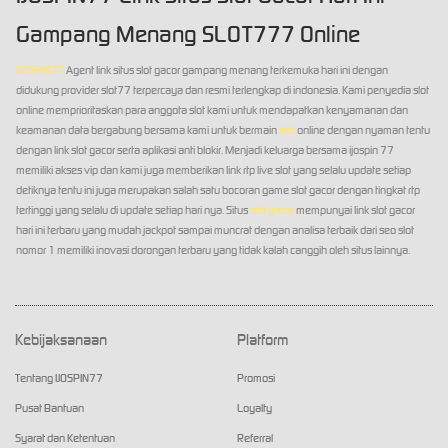
Gampang Menang SLOT777 Online
IJOSPIN77
Agent link situs slot gacor gampang menang terkemuka hari ini dengan
didukung provider slot77 terpercaya dan resmi terlengkap di indonesia. Kami penyedia slot
online memprioritaskan para anggota slot kami untuk mendapatkan kenyamanan dan
keamanan data bergabung bersama kami untuk bermain
slot
online dengan nyaman tentu
dengan link slot gacor serta aplikasi anti blokir. Menjadi keluarga bersama ijospin 77
memiliki akses vip dan kami juga memberikan link rtp live slot yang selalu update setiap
detiknya tentu ini juga merupakan salah satu bocoran game slot gacor dengan tingkat rtp
tertinggi yang selalu di update setiap hari nya. Situs
slot gacor
mempunyai link slot gacor
hari ini terbaru yang mudah jackpot sampai muncrat dengan analisa terbaik dari seo slot
nomor 1 memiliki inovasi dorongan terbaru yang tidak kalah canggih oleh situs lainnya.
Kebijaksanaan
Platform
Tentang IJOSPIN77
Promosi
Pusat Bantuan
Loyalty
Syarat dan Ketentuan
Referral