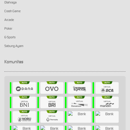
Olahraga
Crash Game
Arcade
Poker
E-Sports
Sabung Ayam
Komunitas