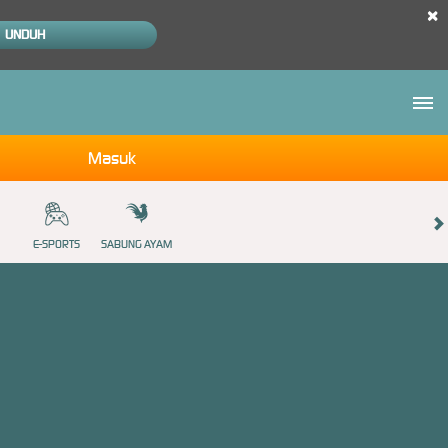
×
UNDUH
Masuk
E-SPORTS
SABUNG AYAM