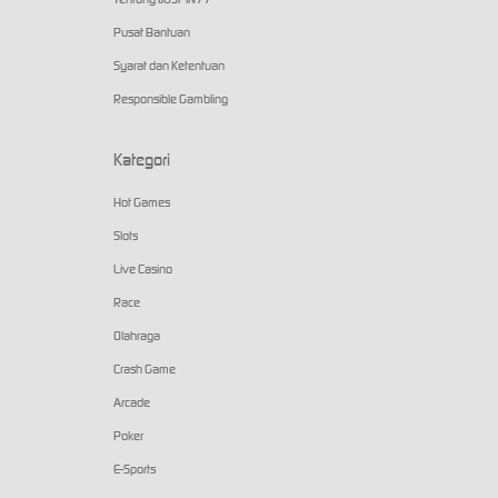
Pusat Bantuan
Syarat dan Ketentuan
Responsible Gambling
Kategori
Hot Games
Slots
Live Casino
Race
Olahraga
Crash Game
Arcade
Poker
E-Sports