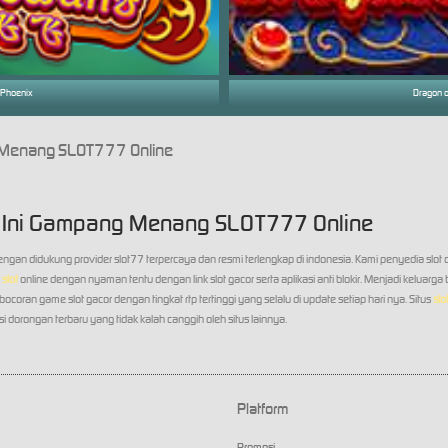
 Phoenix
Dragon o
ng Menang SLOT777 Online
ari Ini Gampang Menang SLOT777 Online
dengan didukung provider slot77 terpercaya dan resmi terlengkap di indonesia. Kami penyedia slo
n
slot
online dengan nyaman tentu dengan link slot gacor serta aplikasi anti blokir. Menjadi keluarga 
bocoran game slot gacor dengan tingkat rtp tertinggi yang selalu di update setiap hari nya. Situs
slo
i dorongan terbaru yang tidak kalah canggih oleh situs lainnya.
Platform
Promosi