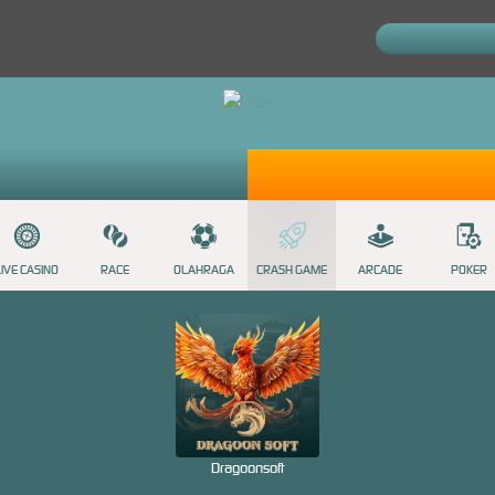
LIVE CASINO
RACE
OLAHRAGA
CRASH GAME
ARCADE
POKER
Dragoonsoft