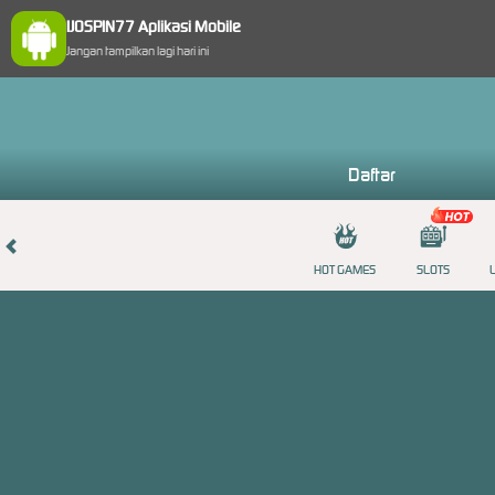
IJOSPIN77 Aplikasi Mobile
Jangan tampilkan lagi hari ini
Daftar
HOT GAMES
SLOTS