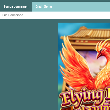
Semua permainan
Crash Game