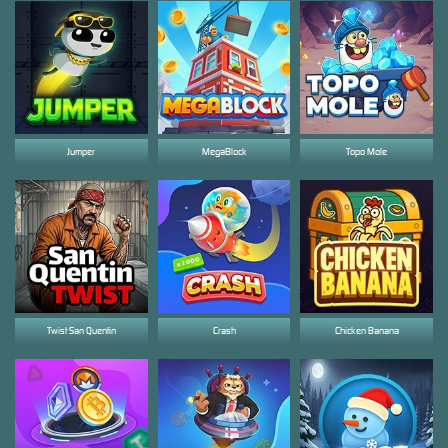
Jumper
MegaBlock
Topo Mole
Twist San Quentin
Crash
Chicken Banana