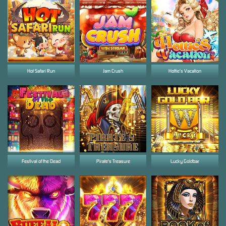
Hot Safari Run
Jam Crush
Hottie’s Vacation
Festival of the Dead
Pirate's Treasure
Lucky Goldbar