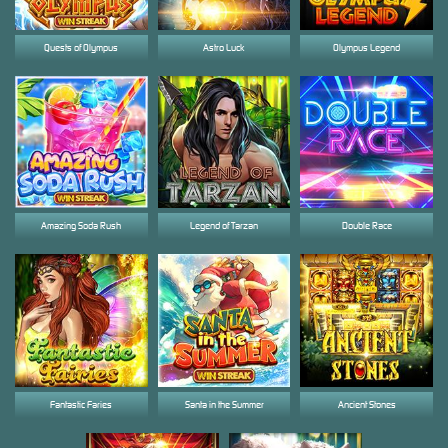
Quests of Olympus
Astro Luck
Olympus Legend
Amazing Soda Rush
Legend of Tarzan
Double Race
Fantastic Faries
Santa in the Summer
Ancient Stones