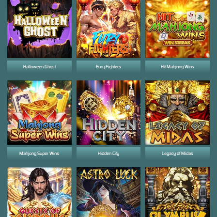
Halloween Ghost
Fury Fighters
Hit Mahjong Wins
Mahjong Super Wins
Hidden City
Legacy of Midas