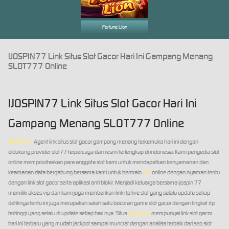
Fortune Lion
IJOSPIN77 Link Situs Slot Gacor Hari Ini Gampang Menang
SLOT777 Online
IJOSPIN77 Link Situs Slot Gacor Hari Ini
Gampang Menang SLOT777 Online
IJOSPIN77
Agent link situs slot gacor gampang menang terkemuka hari ini dengan
didukung provider slot77 terpercaya dan resmi terlengkap di indonesia. Kami penyedia slot
online memprioritaskan para anggota slot kami untuk mendapatkan kenyamanan dan
keamanan data bergabung bersama kami untuk bermain
slot
online dengan nyaman tentu
dengan link slot gacor serta aplikasi anti blokir. Menjadi keluarga bersama ijospin 77
memiliki akses vip dan kami juga memberikan link rtp live slot yang selalu update setiap
detiknya tentu ini juga merupakan salah satu bocoran game slot gacor dengan tingkat rtp
tertinggi yang selalu di update setiap hari nya. Situs
slot gacor
mempunyai link slot gacor
hari ini terbaru yang mudah jackpot sampai muncrat dengan analisa terbaik dari seo slot