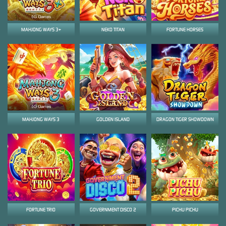
MAHJONG WAYS 3+
NEKO TITAN
FORTUNE HORSES
MAHJONG WAYS 3
GOLDEN ISLAND
DRAGON TIGER SHOWDOWN
FORTUNE TRIO
GOVERNMENT DISCO 2
PICHU PICHU