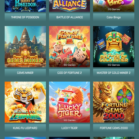
THRONE OF POSEIDON
BATTLE OF ALLIANCE
Color Bingo
GEMS MINER
GOD OF FORTUNE 2
MASTER OF GOLD MINER 2
KUNG FU LEOPARD
LUCKY TIGER
FORTUNE GEMS 2000