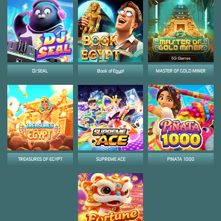
DJ SEAL
Book of Egypt
MASTER OF GOLD MINER
TREASURES OF EGYPT
SUPREME ACE
PINATA 1000