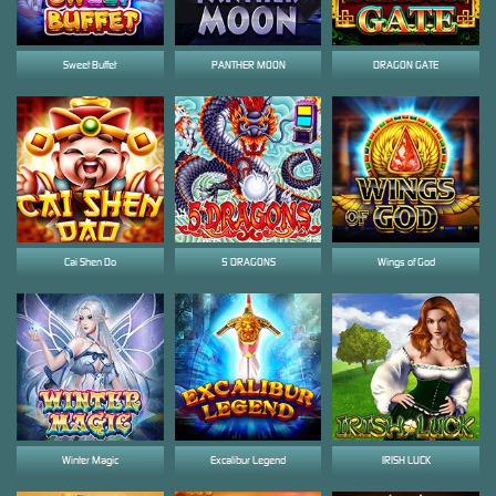
Sweet Buffet
PANTHER MOON
DRAGON GATE
Cai Shen Do
5 DRAGONS
Wings of God
Winter Magic
Excalibur Legend
IRISH LUCK