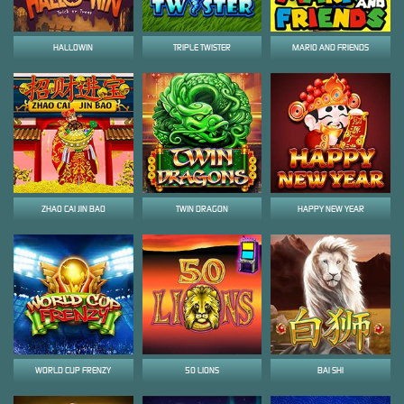
HALLOWIN
TRIPLE TWISTER
MARIO AND FRIENDS
ZHAO CAI JIN BAO
TWIN DRAGON
HAPPY NEW YEAR
WORLD CUP FRENZY
50 LIONS
BAI SHI