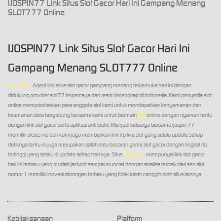
IJOSPIN77 Link Situs Slot Gacor Hari Ini Gampang Menang
SLOT777 Online
IJOSPIN77 Link Situs Slot Gacor Hari Ini
Gampang Menang SLOT777 Online
IJOSPIN77
Agent link situs slot gacor gampang menang terkemuka hari ini dengan
didukung provider slot77 terpercaya dan resmi terlengkap di indonesia. Kami penyedia slot
online memprioritaskan para anggota slot kami untuk mendapatkan kenyamanan dan
keamanan data bergabung bersama kami untuk bermain
slot
online dengan nyaman tentu
dengan link slot gacor serta aplikasi anti blokir. Menjadi keluarga bersama ijospin 77
memiliki akses vip dan kami juga memberikan link rtp live slot yang selalu update setiap
detiknya tentu ini juga merupakan salah satu bocoran game slot gacor dengan tingkat rtp
tertinggi yang selalu di update setiap hari nya. Situs
slot gacor
mempunyai link slot gacor
hari ini terbaru yang mudah jackpot sampai muncrat dengan analisa terbaik dari seo slot
nomor 1 memiliki inovasi dorongan terbaru yang tidak kalah canggih oleh situs lainnya.
Kebijaksanaan
Platform