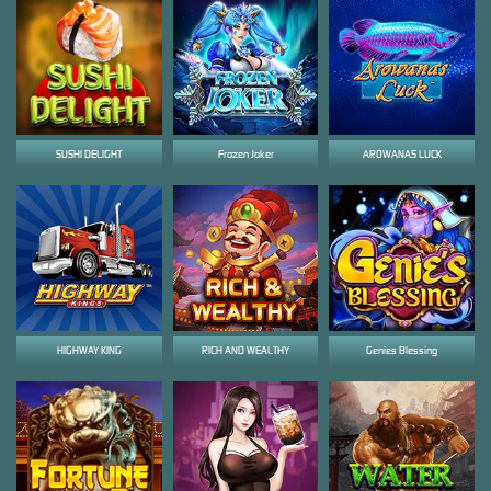
SUSHI DELIGHT
Frozen Joker
AROWANAS LUCK
HIGHWAY KING
RICH AND WEALTHY
Genies Blessing