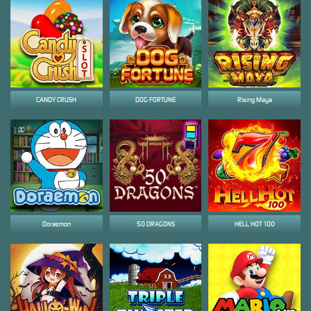
CANDY CRUSH
DOG FORTUNE
Rising Maya
Doraemon
50 DRAGONS
HELL HOT 100