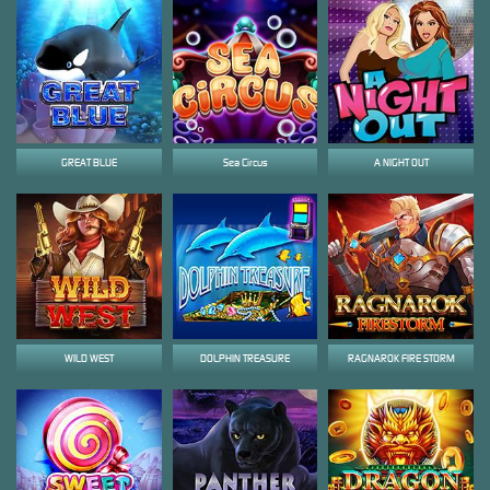
GREAT BLUE
Sea Circus
A NIGHT OUT
WILD WEST
DOLPHIN TREASURE
RAGNAROK FIRE STORM