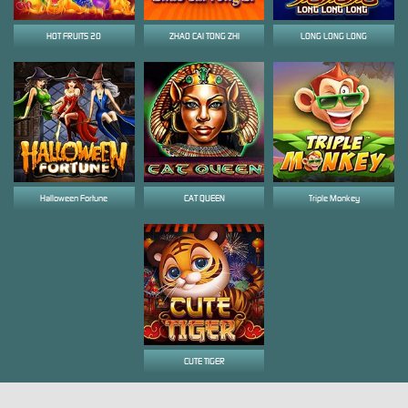
HOT FRUITS 20
ZHAO CAI TONG ZHI
LONG LONG LONG
Halloween Fortune
CAT QUEEN
Triple Monkey
CUTE TIGER