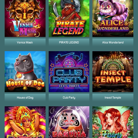
Venice Mask
PIRATE LEGEND
Alice Wonderland
House of Dog
Club Party
Insect Temple