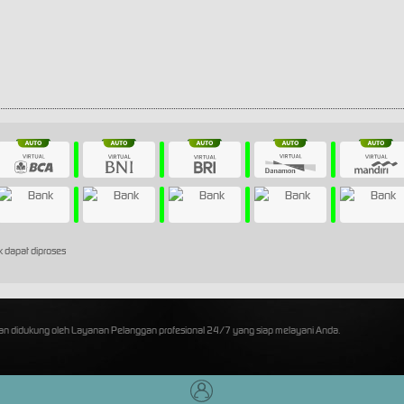
k dapat diproses
an didukung oleh Layanan Pelanggan profesional 24/7 yang siap melayani Anda.