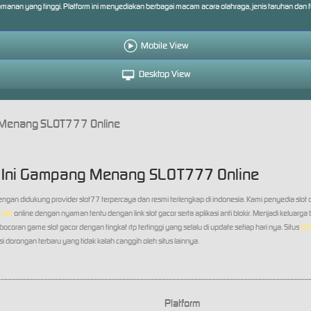
 keamanan yang tinggi. Platform ini menyediakan berbagai macam acara olahraga, jenis taruhan dan
Mobile View
Desktop View
ng Menang SLOT777 Online
ari Ini Gampang Menang SLOT777 Online
dengan didukung provider slot77 terpercaya dan resmi terlengkap di indonesia. Kami penyedia slo
n
slot
online dengan nyaman tentu dengan link slot gacor serta aplikasi anti blokir. Menjadi keluarga 
bocoran game slot gacor dengan tingkat rtp tertinggi yang selalu di update setiap hari nya. Situs
slo
i dorongan terbaru yang tidak kalah canggih oleh situs lainnya.
Platform