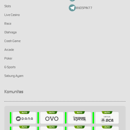
Slots
@IJOSPIN77
Live Casino
Race
Olahraga
Crash Game
Arcade
Poker
E-Sports
Sabung Ayam
Komunitas