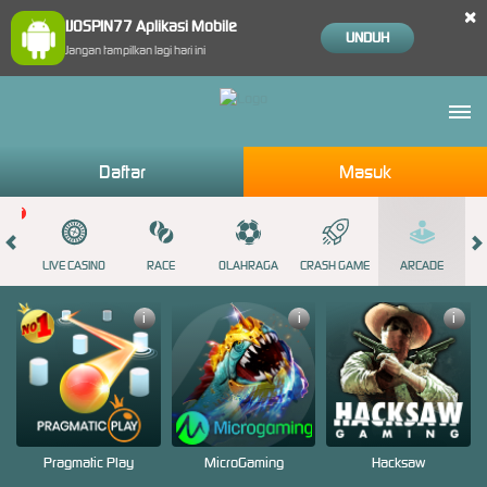
×
IJOSPIN77 Aplikasi Mobile
UNDUH
Jangan tampilkan lagi hari ini
Daftar
Masuk
S
LIVE CASINO
RACE
OLAHRAGA
CRASH GAME
ARCADE
i
i
i
Pragmatic Play
MicroGaming
Hacksaw