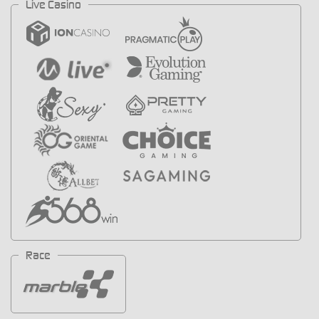
Live Casino
Race