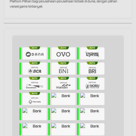
Platform Pilihan bagi perusahaan-perusahaan terbaik di dunia, dengan pilihan
variasi game terbanyak