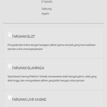
E-Sports
Sabung
Ayam
TARUHAN SLOT
Penyedia slot online dengan beragam pilihan game menarik yang memudahkan
pemain untuk mencapai jackpot
TARUHAN OLAHRAGA
Sportsbook Gaming Platform Terbaik menawarkan lebih banyak game, odds yang
lebih tinggi, dan menyediakan pilihan yang lebih banyak untuk pemain.
TARUHAN LIVE KASINO