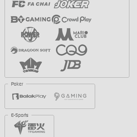
Poker
E-Sports