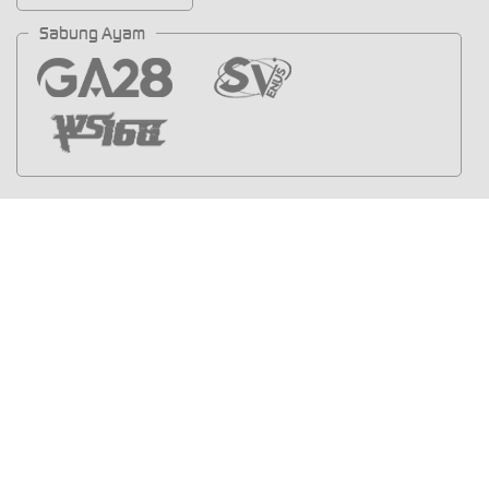
Sabung Ayam