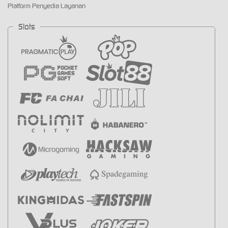
Platform Penyedia Layanan
Slots