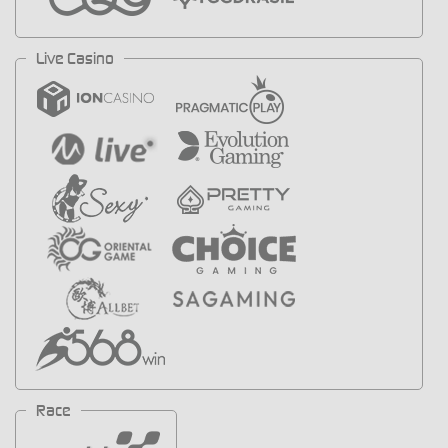
Live Casino
Race