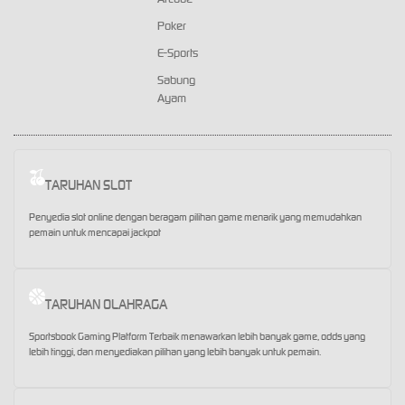
Poker
E-Sports
Sabung
Ayam
TARUHAN SLOT
Penyedia slot online dengan beragam pilihan game menarik yang memudahkan
pemain untuk mencapai jackpot
TARUHAN OLAHRAGA
Sportsbook Gaming Platform Terbaik menawarkan lebih banyak game, odds yang
lebih tinggi, dan menyediakan pilihan yang lebih banyak untuk pemain.