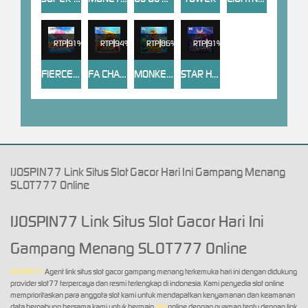
RTP
91%
RTP
94%
RTP
86%
RTP
91%
FIERCE FISHING
FA CHAI FISHING
MONKEY KING FISHING
STAR HUNTER
IJOSPIN77 Link Situs Slot Gacor Hari Ini Gampang Menang
SLOT777 Online
IJOSPIN77 Link Situs Slot Gacor Hari Ini
Gampang Menang SLOT777 Online
IJOSPIN77
Agent link situs slot gacor gampang menang terkemuka hari ini dengan didukung
provider slot77 terpercaya dan resmi terlengkap di indonesia. Kami penyedia slot online
memprioritaskan para anggota slot kami untuk mendapatkan kenyamanan dan keamanan
data bergabung bersama kami untuk bermain
slot
online dengan nyaman tentu dengan link