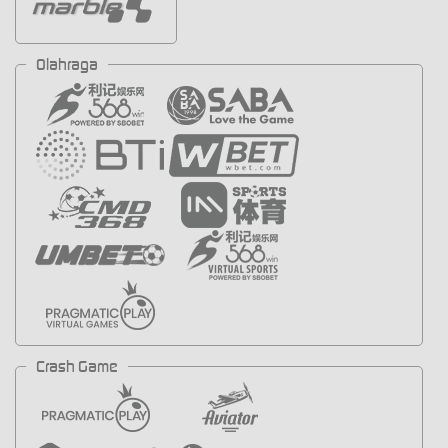
Olahraga
Crash Game