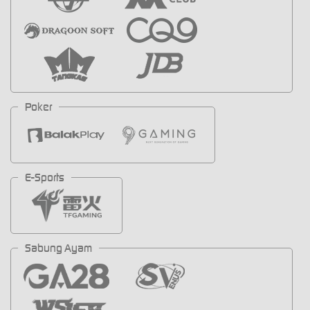
Poker
E-Sports
Sabung Ayam