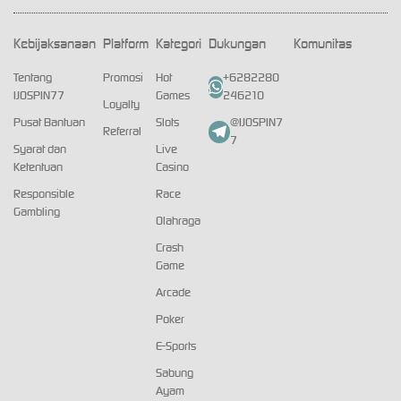
Kebijaksanaan
Platform
Kategori
Dukungan
Komunitas
Tentang
Promosi
Hot
+6282280
IJOSPIN77
Games
246210
Loyalty
Pusat Bantuan
Slots
@IJOSPIN7
Referral
7
Syarat dan
Live
Ketentuan
Casino
Responsible
Race
Gambling
Olahraga
Crash
Game
Arcade
Poker
E-Sports
Sabung
Ayam