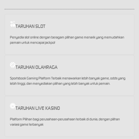
TARUHAN SLOT
Penyedia slot online dengan beragam pilihan game menarik yang memudahkan
pemain untuk mencapai jackpot
TARUHAN OLAHRAGA
Sportsbook Gaming Platform Terbaik menawarkan lebih banyak game, odds yang
lebih tinggi, dan menyediakan pilihan yang lebih banyak untuk pemain.
TARUHAN LIVE KASINO
Platform Pilihan bagi perusahaan-perusahaan terbaik di dunia, dengan pilihan
variasi game terbanyak