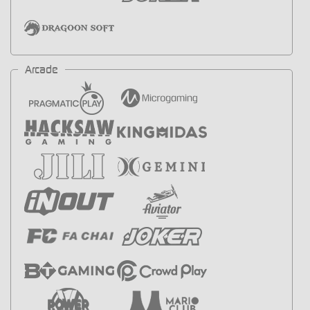
Arcade