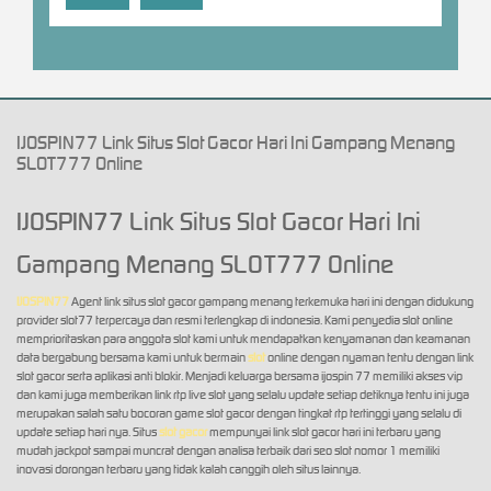
IJOSPIN77 Link Situs Slot Gacor Hari Ini Gampang Menang
SLOT777 Online
IJOSPIN77 Link Situs Slot Gacor Hari Ini
Gampang Menang SLOT777 Online
IJOSPIN77
Agent link situs slot gacor gampang menang terkemuka hari ini dengan didukung
provider slot77 terpercaya dan resmi terlengkap di indonesia. Kami penyedia slot online
memprioritaskan para anggota slot kami untuk mendapatkan kenyamanan dan keamanan
data bergabung bersama kami untuk bermain
slot
online dengan nyaman tentu dengan link
slot gacor serta aplikasi anti blokir. Menjadi keluarga bersama ijospin 77 memiliki akses vip
dan kami juga memberikan link rtp live slot yang selalu update setiap detiknya tentu ini juga
merupakan salah satu bocoran game slot gacor dengan tingkat rtp tertinggi yang selalu di
update setiap hari nya. Situs
slot gacor
mempunyai link slot gacor hari ini terbaru yang
mudah jackpot sampai muncrat dengan analisa terbaik dari seo slot nomor 1 memiliki
inovasi dorongan terbaru yang tidak kalah canggih oleh situs lainnya.