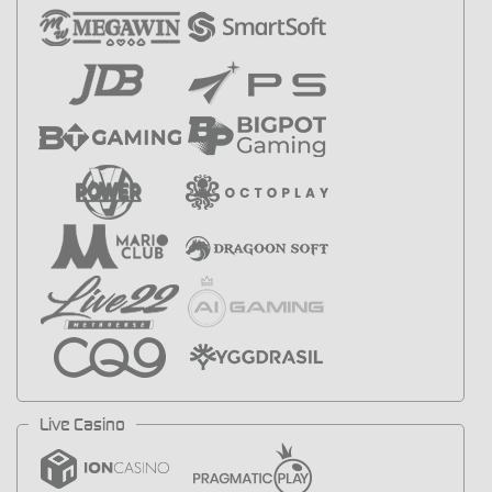
Live Casino