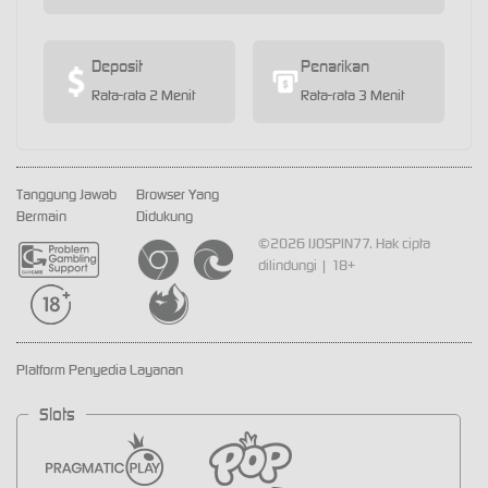
Deposit
Penarikan
Rata-rata 2 Menit
Rata-rata 3 Menit
Tanggung Jawab
Browser Yang
Bermain
Didukung
©2026 IJOSPIN77. Hak cipta
dilindungi | 18+
Platform Penyedia Layanan
Slots