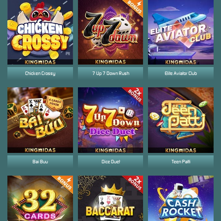
Chicken Crossy
7 Up 7 Down Rush
Elite Aviator Club
Bai Buu
Dice Duet
Teen Patti