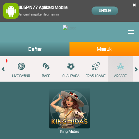
×
IJOSPIN77 Aplikasi Mobile
UNDUH
Jangan tampilkan lagi hari ini
Daftar
Masuk
S
LIVE CASINO
RACE
OLAHRAGA
CRASH GAME
ARCADE
King Midas