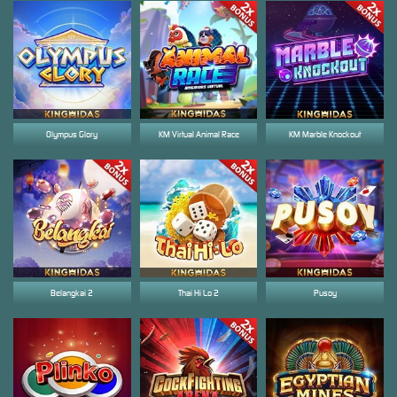
Olympus Glory
KM Virtual Animal Race
KM Marble Knockout
Belangkai 2
Thai Hi Lo 2
Pusoy