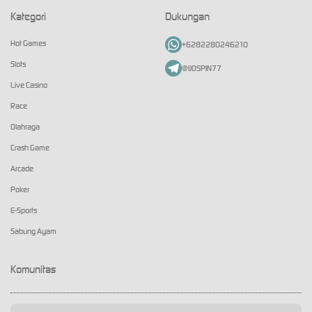
Kategori
Dukungan
Hot Games
+6282280246210
Slots
@IJOSPIN77
Live Casino
Race
Olahraga
Crash Game
Arcade
Poker
E-Sports
Sabung Ayam
Komunitas