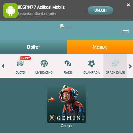
×
IJOSPIN77 Aplikasi Mobile
UNDUH
Jangan tampilkan lagi hari ini
Daftar
Masuk
MES
SLOTS
LIVE CASINO
RACE
OLAHRAGA
CRASH GAME
Gemini