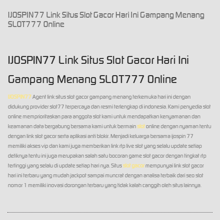
IJOSPIN77 Link Situs Slot Gacor Hari Ini Gampang Menang
SLOT777 Online
IJOSPIN77 Link Situs Slot Gacor Hari Ini
Gampang Menang SLOT777 Online
IJOSPIN77
Agent link situs slot gacor gampang menang terkemuka hari ini dengan
didukung provider slot77 terpercaya dan resmi terlengkap di indonesia. Kami penyedia slot
online memprioritaskan para anggota slot kami untuk mendapatkan kenyamanan dan
keamanan data bergabung bersama kami untuk bermain
slot
online dengan nyaman tentu
dengan link slot gacor serta aplikasi anti blokir. Menjadi keluarga bersama ijospin 77
memiliki akses vip dan kami juga memberikan link rtp live slot yang selalu update setiap
detiknya tentu ini juga merupakan salah satu bocoran game slot gacor dengan tingkat rtp
tertinggi yang selalu di update setiap hari nya. Situs
slot gacor
mempunyai link slot gacor
hari ini terbaru yang mudah jackpot sampai muncrat dengan analisa terbaik dari seo slot
nomor 1 memiliki inovasi dorongan terbaru yang tidak kalah canggih oleh situs lainnya.