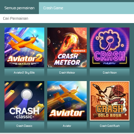
Semua permainan
Crash Game
Aviator2-Sky Elite
Crash Meteor
Crash Neon
Crash Classic
Aviator
Crash Gold Rush