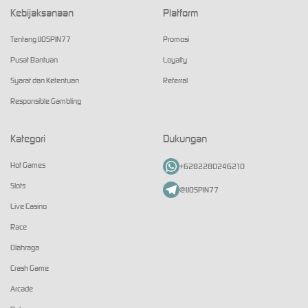
Kebijaksanaan
Platform
Tentang IJOSPIN77
Promosi
Pusat Bantuan
Loyalty
Syarat dan Ketentuan
Referral
Responsible Gambling
Kategori
Dukungan
Hot Games
+6282280246210
Slots
@IJOSPIN77
Live Casino
Race
Olahraga
Crash Game
Arcade