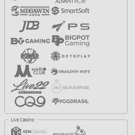
Live Casino