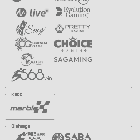
Race
Olahraga