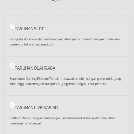
TARUHAN SLOT
Penyedia slot online dengan beragam pilihan game menarik yang memudahkan
pemain untuk mencapai jackpot
TARUHAN OLAHRAGA
Sportsbook Gaming Platform Terbaik menawarkan lebih banyak game, odds yang
lebih tinggi, dan menyediakan pilihan yang lebih banyak untuk pemain.
TARUHAN LIVE KASINO
Platform Pilihan bagi perusahaan-perusahaan terbaik di dunia, dengan pilihan
variasi game terbanyak