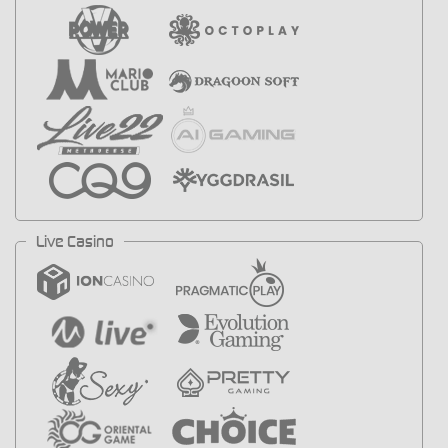
Live Casino