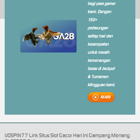
bagi para gamer
kami. Dengan
150+
pertarungan
setiap hari dan
kesempatan
untuk meraih
kemenangan
besar di Jackpot
& Turnamen
Mingguan kami.
MAIN
IJOSPIN77 Link Situs Slot Gacor Hari Ini Gampang Menang