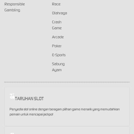
Responsible
Race
Gambling
Olahraga
Crash
Game
Arcade
Poker
E-Sports
Sabung
Ayam
TARUHAN SLOT
Penyedia slot online dengan beragam pilihan game menarik yang memudahkan
pemain untuk mencapai jackpot