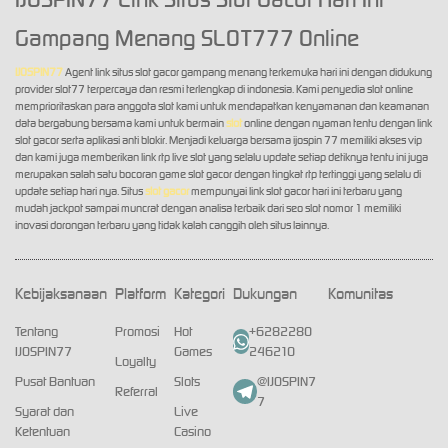
Gampang Menang SLOT777 Online
IJOSPIN77
Agent link situs slot gacor gampang menang terkemuka hari ini dengan didukung
provider slot77 terpercaya dan resmi terlengkap di indonesia. Kami penyedia slot online
memprioritaskan para anggota slot kami untuk mendapatkan kenyamanan dan keamanan
data bergabung bersama kami untuk bermain
slot
online dengan nyaman tentu dengan link
slot gacor serta aplikasi anti blokir. Menjadi keluarga bersama ijospin 77 memiliki akses vip
dan kami juga memberikan link rtp live slot yang selalu update setiap detiknya tentu ini juga
merupakan salah satu bocoran game slot gacor dengan tingkat rtp tertinggi yang selalu di
update setiap hari nya. Situs
slot gacor
mempunyai link slot gacor hari ini terbaru yang
mudah jackpot sampai muncrat dengan analisa terbaik dari seo slot nomor 1 memiliki
inovasi dorongan terbaru yang tidak kalah canggih oleh situs lainnya.
Kebijaksanaan
Platform
Kategori
Dukungan
Komunitas
Tentang
Promosi
Hot
+6282280
IJOSPIN77
Games
246210
Loyalty
Pusat Bantuan
Slots
@IJOSPIN7
Referral
7
Syarat dan
Live
Ketentuan
Casino