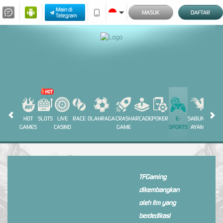
Main di
MASUK
DAFTAR
Telegram
HOT
SLOTS
LIVE
RACE
OLAHRAGA
CRASH
ARCADE
POKER
E-
SABUNG
PROM
GAMES
CASINO
GAME
SPORTS
AYAM
TFGaming
dikembangkan
oleh tim yang
berdedikasi