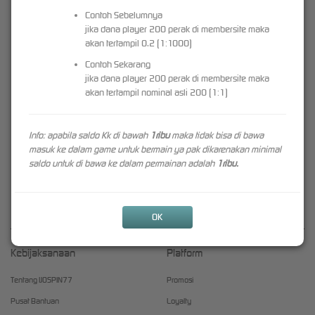
IJOSPIN77 Link Situs Slot Gacor Hari Ini
Contoh Sebelumnya
jika dana player 200 perak di membersite maka
Gampang Menang SLOT777 Online
akan tertampil 0.2 (1:1000)
Contoh Sekarang
IJOSPIN77
Agent link situs slot gacor gampang menang terkemuka hari ini dengan
jika dana player 200 perak di membersite maka
didukung provider slot77 terpercaya dan resmi terlengkap di indonesia. Kami penyedia slot
akan tertampil nominal asli 200 (1:1)
online memprioritaskan para anggota slot kami untuk mendapatkan kenyamanan dan
keamanan data bergabung bersama kami untuk bermain
slot
online dengan nyaman tentu
dengan link slot gacor serta aplikasi anti blokir. Menjadi keluarga bersama ijospin 77
memiliki akses vip dan kami juga memberikan link rtp live slot yang selalu update setiap
Info: apabila saldo Kk di bawah
1ribu
maka tidak bisa di bawa
detiknya tentu ini juga merupakan salah satu bocoran game slot gacor dengan tingkat rtp
masuk ke dalam game untuk bermain ya pak dikarenakan minimal
tertinggi yang selalu di update setiap hari nya. Situs
slot gacor
mempunyai link slot gacor
saldo untuk di bawa ke dalam permainan adalah
1ribu.
hari ini terbaru yang mudah jackpot sampai muncrat dengan analisa terbaik dari seo slot
nomor 1 memiliki inovasi dorongan terbaru yang tidak kalah canggih oleh situs lainnya.
OK
Kebijaksanaan
Platform
Tentang IJOSPIN77
Promosi
Pusat Bantuan
Loyalty