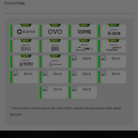
Komunitas
* Selama bank maintenance dan bank offline deposit dan penarikan tidak dapat
diproses