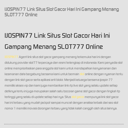
IJOSPIN77 Link Situs Slot Gacor Hari Ini Gampang Menang
SLOT777 Online
IJOSPIN77 Link Situs Slot Gacor Hari Ini
Gampang Menang SLOT777 Online
IJOSPIN77
Agent link situs slot gacor gampang menang terkemuka hari ini dengan
didukung provider slot77 terpercaya dan resmi terlengkap di indonesia. Kami penyedia slot
online memprioritaskan para anggota slot kami untuk mendapatkan kenyamanan dan
keamanan data bergabung bersama kami untuk bermain
slot
online dengan nyaman tentu
dengan link slot gacor serta aplikasi anti blokir. Menjadi keluarga bersama ijospin 77
memiliki akses vip dan kami juga memberikan link rtp live slot yang selalu update setiap
detiknya tentu ini juga merupakan salah satu bocoran game slot gacor dengan tingkat rtp
tertinggi yang selalu di update setiap hari nya. Situs
slot gacor
mempunyai link slot gacor
hari ini terbaru yang mudah jackpot sampai muncrat dengan analisa terbaik dari seo slot
nomor 1 memiliki inovasi dorongan terbaru yang tidak kalah canggih oleh situs lainnya.