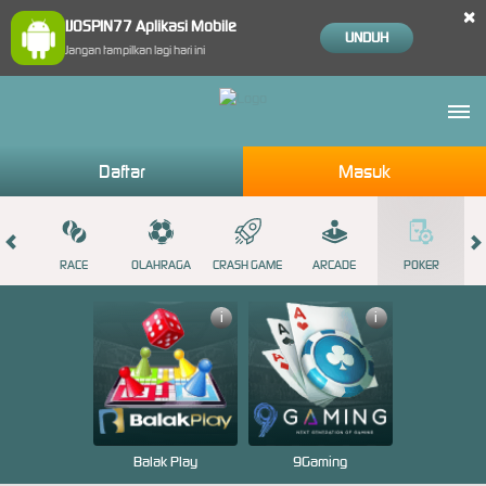
×
IJOSPIN77 Aplikasi Mobile
UNDUH
Jangan tampilkan lagi hari ini
Daftar
Masuk
SINO
RACE
OLAHRAGA
CRASH GAME
ARCADE
POKER
i
i
Balak Play
9Gaming