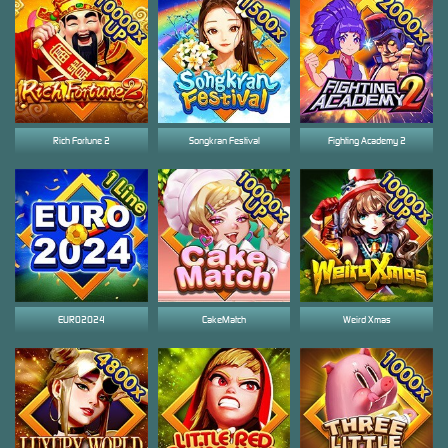
Rich Fortune 2
Songkran Festival
Fighting Academy 2
EURO2024
CakeMatch
Weird Xmas