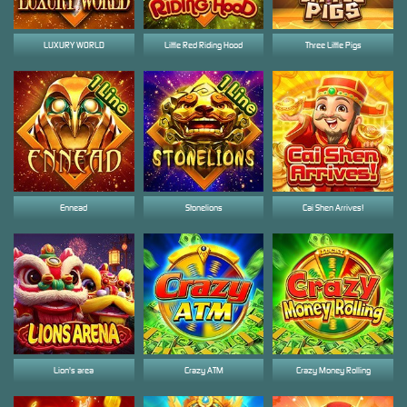
LUXURY WORLD
Little Red Riding Hood
Three Little Pigs
Ennead
Stonelions
Cai Shen Arrives!
Lion's area
Crazy ATM
Crazy Money Rolling