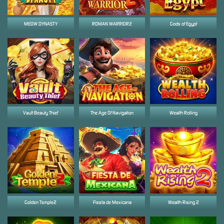
MEOW DYNASTY
ROMAN WARRIOR2
Gods of Egypt
Vault Beauty Thief
The Age Of Navigation
Wealth Rolling
Golden Temple2
Fiesta de Mexicana
Wealth Rising 2