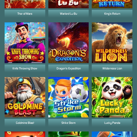
Thor of Mars
Warlord Lu Bu
King's Return
Knife Throwing Show
Dragon's Expedition
Wilderness Lion
Goldmine Blast
Strike Storm
Lucky Panda