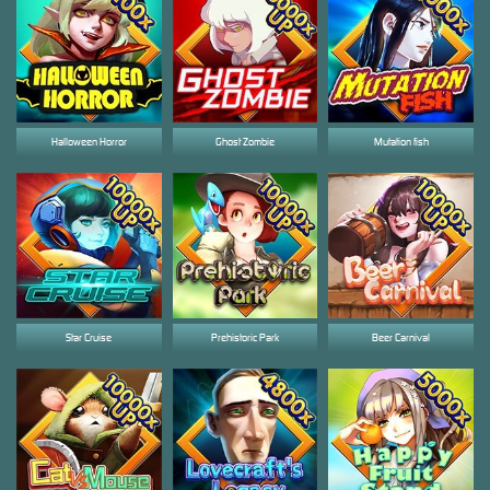
Halloween Horror
Ghost Zombie
Mutation fish
Star Cruise
Prehistoric Park
Beer Carnival