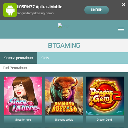
×
IJOSPIN77 Aplikasi Mobile
UNDUH
Jangan tampilkan lagi hari ini
BTGAMING
Semua permainan
Slots
Since I'm here
Diamond buffalo
Dragon Gem2