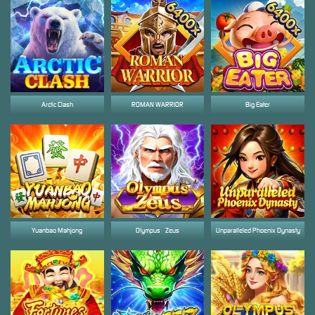
Arctic Clash
ROMAN WARRIOR
Big Eater
Yuanbao Mahjong
Olympus - Zeus
Unparalleled Phoenix Dynasty