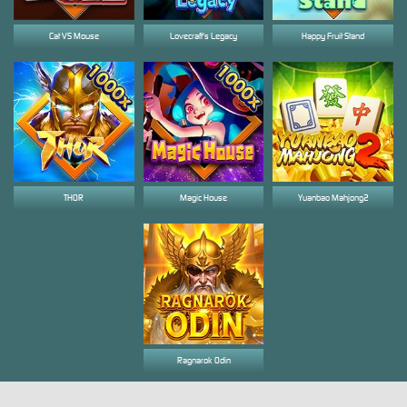
Cat VS Mouse
Lovecraft's Legacy
Happy Fruit Stand
THOR
Magic House
Yuanbao Mahjong2
Ragnarok Odin