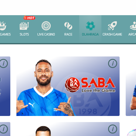
 GAMES
SLOTS
LIVE CASINO
RACE
OLAHRAGA
CRASH GAME
ARC
i
i
i
i