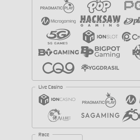
Live Casino
Race