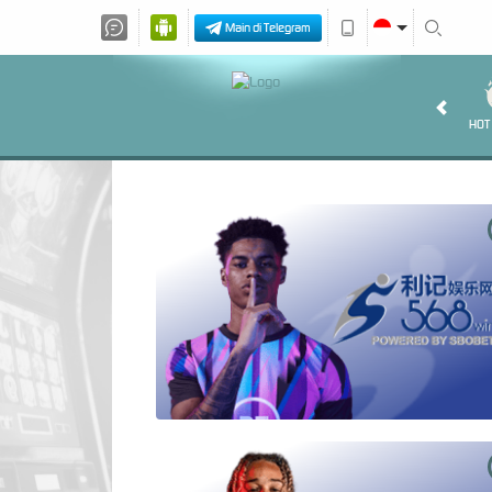
Main di Telegram
HOT