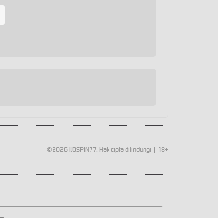
©2026 IJOSPIN77. Hak cipta dilindungi | 18+