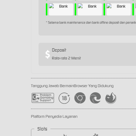
* Selama bank maintenance dan bank offline deposit dan penarik
Deposit
Rata-rata 2 Menit
Tanggung Jawab Bermain
Browser Yang Didukung
Platform Penyedia Layanan
Slots