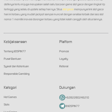
detiknya tentu ini juga merupakan salah satu bocoran game slot gacor dengan tingkat rtp
tertinggi yang selalu di update setiap hari nya. Situs
slot gacor
mempunyai link slot gacor
hari ini terbaru yang mudah jackpot sampai muncrat dengan analisa terbaik dari seo slot
nomor 1 memiliki inovasi dorongan terbaru yang tidak kalah canggih oleh situs lainnya.
Kebijaksanaan
Platform
Tentang IJOSPIN77
Promosi
Pusat Bantuan
Loyalty
Syarat dan Ketentuan
Referral
Responsible Gambling
Kategori
Dukungan
Hot Games
+6282280246210
Slots
@IJOSPIN77
Live Casino