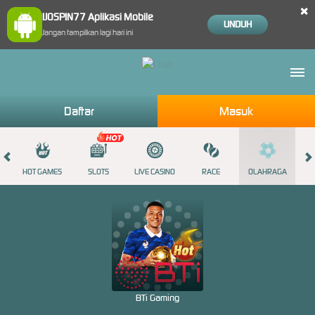
×
IJOSPIN77 Aplikasi Mobile
UNDUH
Jangan tampilkan lagi hari ini
Daftar
Masuk
HOT GAMES
SLOTS
LIVE CASINO
RACE
OLAHRAGA
CRA
BTi Gaming